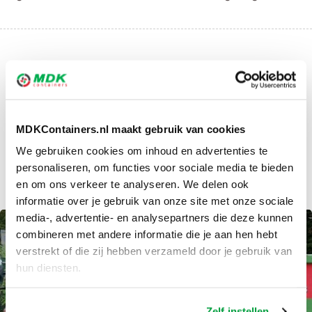
Inhoud van afvalcontainers:
welke soort en afmeting
MDKContainers.nl maakt gebruik van cookies
container heeft u nodig?
We gebruiken cookies om inhoud en advertenties te
personaliseren, om functies voor sociale media te bieden
ADMIN
10-10-2023
en om ons verkeer te analyseren. We delen ook
informatie over je gebruik van onze site met onze sociale
media-, advertentie- en analysepartners die deze kunnen
combineren met andere informatie die je aan hen hebt
verstrekt of die zij hebben verzameld door je gebruik van
hun diensten.
Zelf instellen