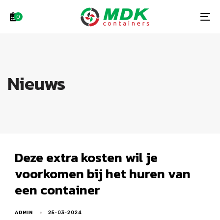
Skip
Skip
links
to
0
To
primary
na
navigation
Skip
to
Nieuws
content
Deze extra kosten wil je
voorkomen bij het huren van
een container
ADMIN
25-03-2024