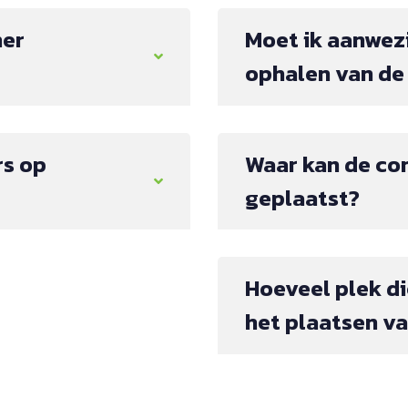
ner
Moet ik aanwezi
ophalen van de
rs op
Waar kan de co
geplaatst?
Hoeveel plek di
het plaatsen va