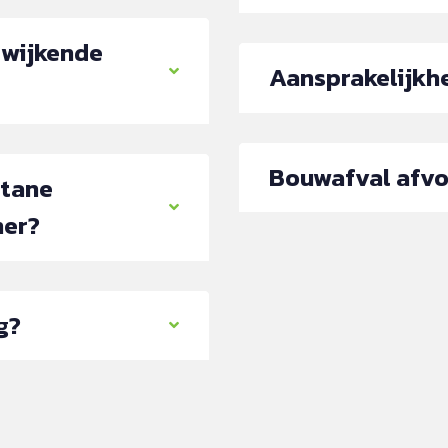
fwijkende
Aansprakelijkh
Bouwafval afv
stane
ner?
g?