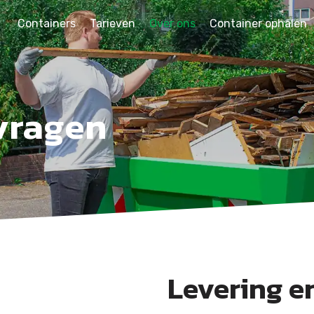
Containers
Tarieven
Over ons
Container ophalen
vragen
Levering e