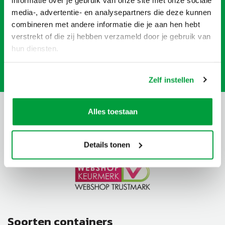
Heb je een afvalcontainer nodig voor je verbouwing of
media-, advertentie- en analysepartners die deze kunnen
project? Een afvalcontainer huren doe je makkelijk en
combineren met andere informatie die je aan hen hebt
snel via MDK Containers.
verstrekt of die zij hebben verzameld door je gebruik van
hun diensten.
CONTAINER BESTELLEN
Zelf instellen
Alles toestaan
Details tonen
Soorten containers