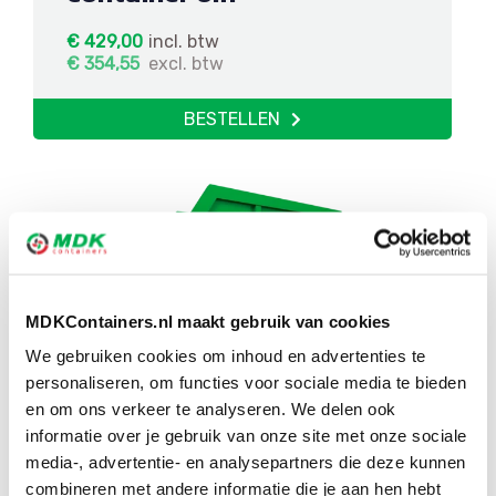
€
429,00
incl. btw
€
354,55
excl. btw
BESTELLEN
Bouw- en sloopafval
MDKContainers.nl maakt gebruik van cookies
container 10m³
We gebruiken cookies om inhoud en advertenties te
personaliseren, om functies voor sociale media te bieden
€
554,00
incl. btw
en om ons verkeer te analyseren. We delen ook
€
457,85
excl. btw
informatie over je gebruik van onze site met onze sociale
media-, advertentie- en analysepartners die deze kunnen
BESTELLEN
combineren met andere informatie die je aan hen hebt