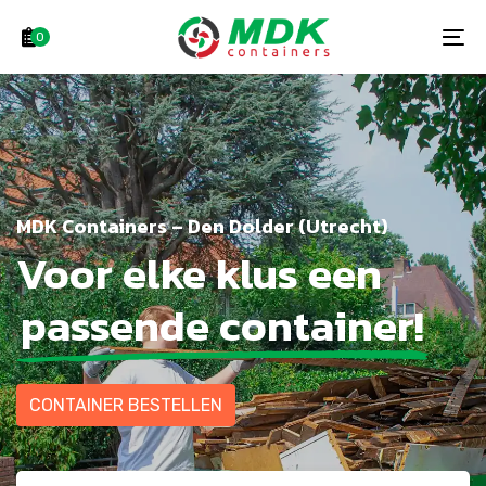
Skip
Skip
links
to
0
To
primary
na
navigation
Skip
to
content
MDK Containers – Den Dolder (Utrecht)
Voor elke klus een
passende container!
CONTAINER BESTELLEN