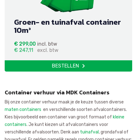
Groen- en tuinafval container
10m³
€
299,00
incl. btw
€
247,11
excl. btw
BESTELLEN
Container verhuur via MDK Containers
Bij onze container verhuur maak je de keuze tussen diverse
maten containers
en verschillende soorten afvalcontainers.
Kies bijvoorbeeld een container van groot formaat of
kleine
containers
. Je kunt kiezen uit afvalcontainers voor
verschillende afvalsoorten. Denk aan
tuinafval
, grondafval of
bouwafval. Er gelden namelijk regels rondom container verhuur: