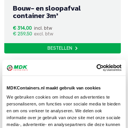
Bouw- en sloopafval
container 3m³
€
314,00
incl. btw
€
259,50
excl. btw
BESTELLEN
MDKContainers.nl maakt gebruik van cookies
We gebruiken cookies om inhoud en advertenties te
Puinafval container 6m³
personaliseren, om functies voor sociale media te bieden
en om ons verkeer te analyseren. We delen ook
€
214,00
incl. btw
informatie over je gebruik van onze site met onze sociale
€
176,86
excl. btw
media-, advertentie- en analysepartners die deze kunnen