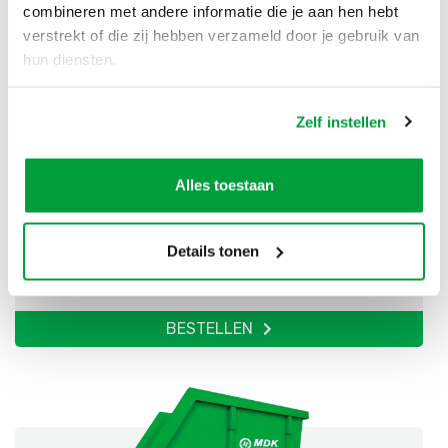
combineren met andere informatie die je aan hen hebt
BESTELLEN
verstrekt of die zij hebben verzameld door je gebruik van
hun diensten.
Zelf instellen
Alles toestaan
Puinafval container 3m³
Details tonen
€
184,00
incl. btw
€
152,07
excl. btw
BESTELLEN