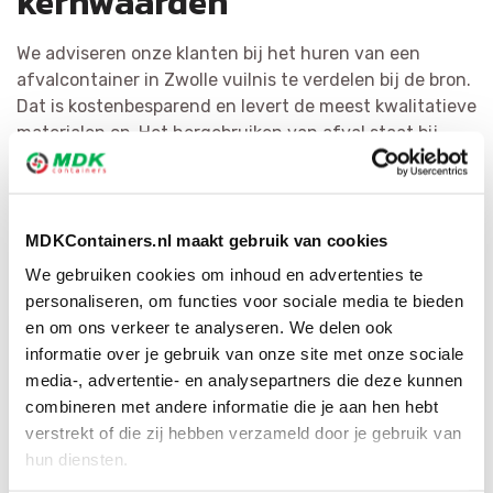
kernwaarden
We adviseren onze klanten bij het huren van een
afvalcontainer in Zwolle vuilnis te verdelen bij de bron.
Dat is kostenbesparend en levert de meest kwalitatieve
materialen op. Het hergebruiken van afval staat bij
MDK Containers voorop. We scheiden afval zo
doeltreffend mogelijk en bewerken het tot herbruikbaar
materiaal of als bijkomende grondstof. Door middel van
ons uitgebreide netwerk hebben wij voor elke
MDKContainers.nl maakt gebruik van cookies
afvalsoort de juiste bestemming.
We gebruiken cookies om inhoud en advertenties te
personaliseren, om functies voor sociale media te bieden
en om ons verkeer te analyseren. We delen ook
informatie over je gebruik van onze site met onze sociale
media-, advertentie- en analysepartners die deze kunnen
combineren met andere informatie die je aan hen hebt
verstrekt of die zij hebben verzameld door je gebruik van
hun diensten.