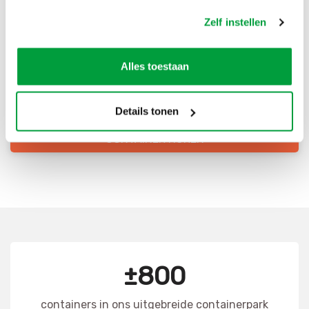
Bestel direct je container
Zelf instellen
Scherpe prijzen
Snelle levering
Alles toestaan
Goede kwaliteit
Snelle klantenservice
Details tonen
CONTAINER HUREN
±800
containers in ons uitgebreide containerpark