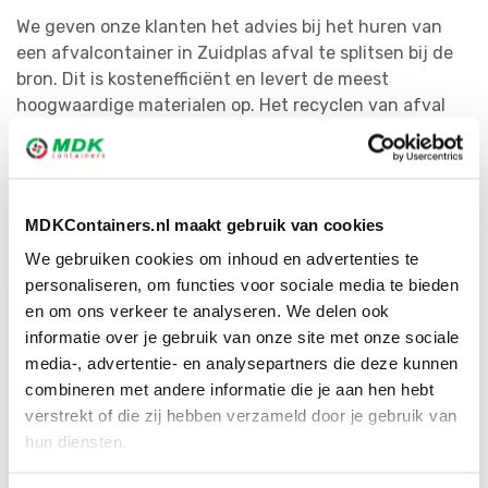
We geven onze klanten het advies bij het huren van
een afvalcontainer in Zuidplas afval te splitsen bij de
bron. Dit is kostenefficiënt en levert de meest
hoogwaardige materialen op. Het recyclen van afval
staat bij MDK Containers voorop. We scheiden afval zo
doeltreffend mogelijk en hervormen het tot
herbruikbaar materiaal of als bijkomende bouwstof. Via
ons ruime netwerk hebben wij voor iedere afvalsoort
MDKContainers.nl maakt gebruik van cookies
de juiste bestemming.
We gebruiken cookies om inhoud en advertenties te
personaliseren, om functies voor sociale media te bieden
en om ons verkeer te analyseren. We delen ook
informatie over je gebruik van onze site met onze sociale
media-, advertentie- en analysepartners die deze kunnen
combineren met andere informatie die je aan hen hebt
verstrekt of die zij hebben verzameld door je gebruik van
hun diensten.
Bestel direct je container