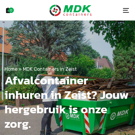
Skip
Skip
links
to
0
To
primary
na
navigation
Skip
to
content
Home
»
MDK Containers in Zeist
Afvalcontainer
inhuren in Zeist? Jouw
hergebruik is onze
zorg.