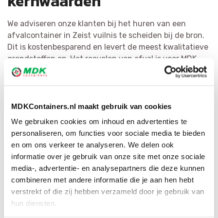
kernwaarden
We adviseren onze klanten bij het huren van een
afvalcontainer in Zeist vuilnis te scheiden bij de bron.
Dit is kostenbesparend en levert de meest kwalitatieve
grondstoffen op. Het recyclen van afval is voor MDK
Containers erg belangrijk. We scheiden vuilnis zo
doeltreffend mogelijk en bewerken het tot herbruikbaar
materiaal of als bijkomende grondstof. Door middel van
ons grote netwerk hebben wij voor elke afvalsoort de
MDKContainers.nl maakt gebruik van cookies
geschikte bestemming.
We gebruiken cookies om inhoud en advertenties te
personaliseren, om functies voor sociale media te bieden
en om ons verkeer te analyseren. We delen ook
informatie over je gebruik van onze site met onze sociale
media-, advertentie- en analysepartners die deze kunnen
combineren met andere informatie die je aan hen hebt
verstrekt of die zij hebben verzameld door je gebruik van
hun diensten.