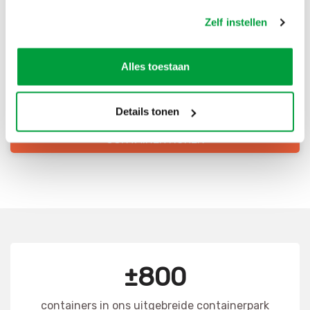
Bestel direct je container
Zelf instellen
Scherpe prijzen
Snelle levering
Alles toestaan
Goede kwaliteit
Snelle klantenservice
Details tonen
CONTAINER HUREN
±800
containers in ons uitgebreide containerpark