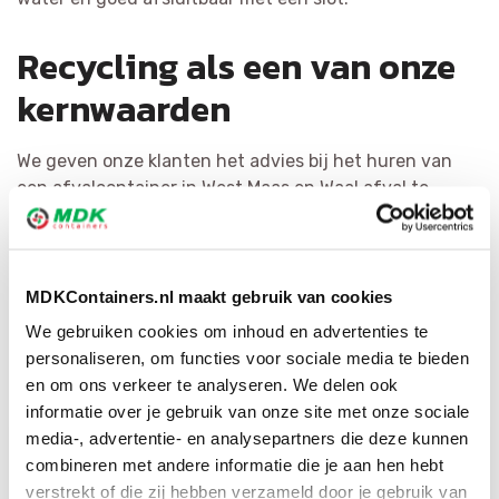
Recycling als een van onze
kernwaarden
We geven onze klanten het advies bij het huren van
een afvalcontainer in West Maas en Waal afval te
splitsen bij de bron. Dat is kostenbesparend en levert
de meest hoogwaardige grondstoffen op. Het recyclen
van afval staat bij MDK Containers voorop. We scheiden
vuilnis zo efficiënt mogelijk en vormen het om tot
MDKContainers.nl maakt gebruik van cookies
herbruikbaar materiaal of als secundaire bouwstof. Via
We gebruiken cookies om inhoud en advertenties te
ons brede netwerk hebben wij voor elke afvalsoort de
personaliseren, om functies voor sociale media te bieden
juiste bestemming.
en om ons verkeer te analyseren. We delen ook
informatie over je gebruik van onze site met onze sociale
media-, advertentie- en analysepartners die deze kunnen
combineren met andere informatie die je aan hen hebt
verstrekt of die zij hebben verzameld door je gebruik van