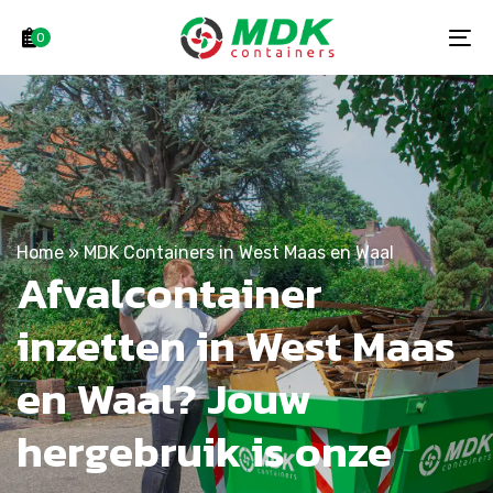
Skip
Skip
links
to
0
To
primary
na
navigation
Skip
to
content
Home
»
MDK Containers in West Maas en Waal
Afvalcontainer
inzetten in West Maas
en Waal? Jouw
hergebruik is onze