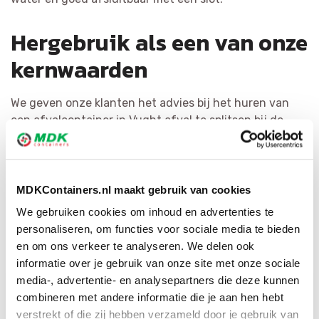
Hergebruik als een van onze
kernwaarden
We geven onze klanten het advies bij het huren van
een afvalcontainer in Vught afval te splitsen bij de
bron. Dat is kostenefficiënt en levert de meest
hoogwaardige materialen op. Het hergebruiken van
afval is voor MDK Containers erg belangrijk. We
scheiden afval zo efficiënt mogelijk en hervormen het
MDKContainers.nl maakt gebruik van cookies
tot herbruikbaar materiaal of als bijkomende bouwstof.
We gebruiken cookies om inhoud en advertenties te
Via ons brede netwerk hebben wij voor elke afvalsoort
personaliseren, om functies voor sociale media te bieden
de juiste bestemming.
en om ons verkeer te analyseren. We delen ook
informatie over je gebruik van onze site met onze sociale
media-, advertentie- en analysepartners die deze kunnen
combineren met andere informatie die je aan hen hebt
verstrekt of die zij hebben verzameld door je gebruik van