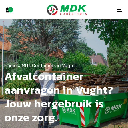
Skip
Skip
links
to
0
To
primary
na
navigation
Skip
to
content
Home
»
MDK Containers in Vught
Afvalcontainer
aanvragen in Vught?
Jouw hergebruik is
onze zorg.