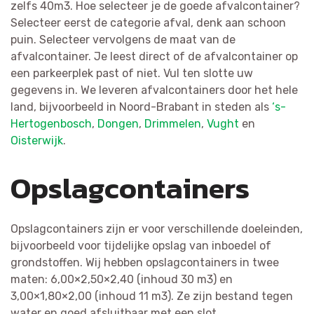
zelfs 40m3. Hoe selecteer je de goede afvalcontainer?
Selecteer eerst de categorie afval, denk aan schoon
puin. Selecteer vervolgens de maat van de
afvalcontainer. Je leest direct of de afvalcontainer op
een parkeerplek past of niet. Vul ten slotte uw
gegevens in. We leveren afvalcontainers door het hele
land, bijvoorbeeld in Noord-Brabant in steden als
‘s-
Hertogenbosch
,
Dongen
,
Drimmelen
,
Vught
en
Oisterwijk
.
Opslagcontainers
Opslagcontainers zijn er voor verschillende doeleinden,
bijvoorbeeld voor tijdelijke opslag van inboedel of
grondstoffen. Wij hebben opslagcontainers in twee
maten: 6,00×2,50×2,40 (inhoud 30 m3) en
3,00×1,80×2,00 (inhoud 11 m3). Ze zijn bestand tegen
water en goed afsluitbaar met een slot.