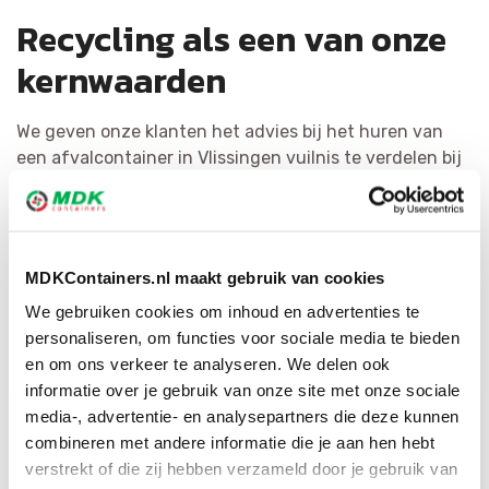
Recycling als een van onze
kernwaarden
We geven onze klanten het advies bij het huren van
een afvalcontainer in Vlissingen vuilnis te verdelen bij
de bron. Dat is kostenbesparend en levert de meest
hoogwaardige grondstoffen op. Het recyclen van afval
staat bij MDK Containers voorop. We scheiden afval zo
efficiënt mogelijk en vormen het om tot herbruikbaar
MDKContainers.nl maakt gebruik van cookies
materiaal of als bijkomende bouwstof. Door ons
We gebruiken cookies om inhoud en advertenties te
uitgebreide netwerk hebben wij voor iedere afvalsoort
personaliseren, om functies voor sociale media te bieden
de juiste bestemming.
en om ons verkeer te analyseren. We delen ook
informatie over je gebruik van onze site met onze sociale
media-, advertentie- en analysepartners die deze kunnen
combineren met andere informatie die je aan hen hebt
verstrekt of die zij hebben verzameld door je gebruik van