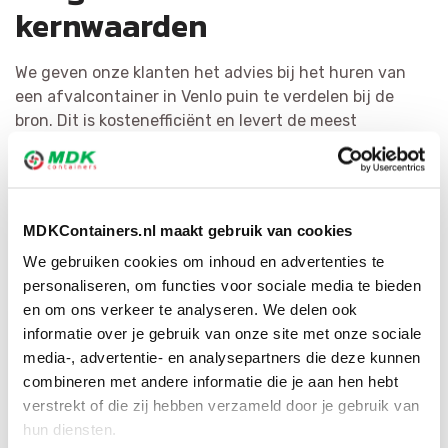
kernwaarden
We geven onze klanten het advies bij het huren van
een afvalcontainer in Venlo puin te verdelen bij de
bron. Dit is kostenefficiënt en levert de meest
kwalitatieve grondstoffen op. Het recyclen van afval
staat bij MDK Containers voorop. We verdelen puin zo
efficiënt mogelijk en bewerken het tot herbruikbaar
materiaal of als bijkomende bouwstof. Via ons grote
MDKContainers.nl maakt gebruik van cookies
netwerk hebben wij voor elke afvalsoort de geschikte
We gebruiken cookies om inhoud en advertenties te
bestemming.
personaliseren, om functies voor sociale media te bieden
en om ons verkeer te analyseren. We delen ook
informatie over je gebruik van onze site met onze sociale
media-, advertentie- en analysepartners die deze kunnen
combineren met andere informatie die je aan hen hebt
verstrekt of die zij hebben verzameld door je gebruik van
hun diensten.