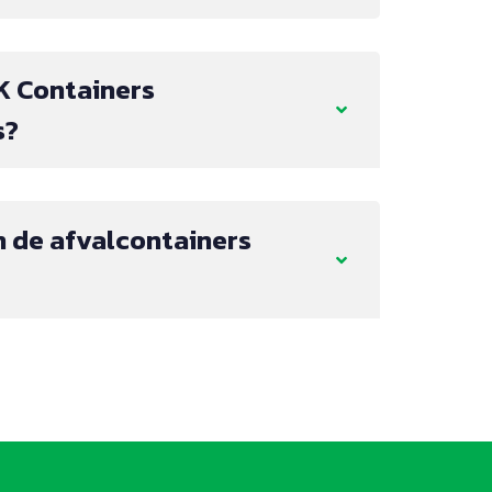
K Containers
s?
 de afvalcontainers