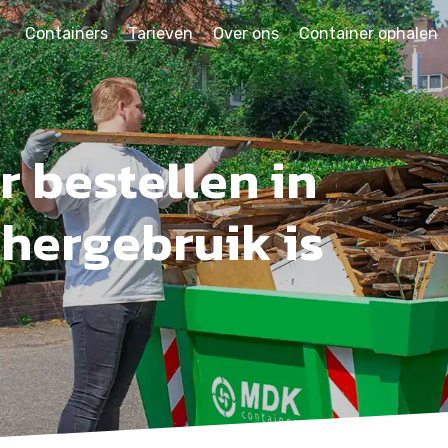
Containers
Tarieven
Over ons
Container ophalen
 bestellen in
 hergebruik is