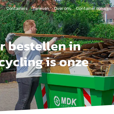
Containers
Tarieven
Over ons
Container ophalen
 bestellen in
cycling is onze