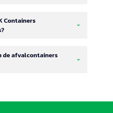
K Containers
s?
 de afvalcontainers