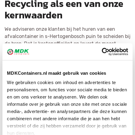
Recycling als een van onze
kernwaarden
We adviseren onze klanten bij het huren van een
afvalcontainer in s-Hertogenbosch puin te scheiden bij
de bron. Dat is kostenefficiënt en levert de meest
kwalitatieve materialen op. Het hergebruiken van afval
is voor MDK Containers erg belangrijk. We scheiden
vuilnis zo efficiënt mogelijk en vormen het om tot
herbruikbaar materiaal of als secundaire grondstof.
MDKContainers.nl maakt gebruik van cookies
Door middel van ons ruime netwerk hebben wij voor
We gebruiken cookies om inhoud en advertenties te
iedere afvalsoort de geschikte bestemming.
personaliseren, om functies voor sociale media te bieden
en om ons verkeer te analyseren. We delen ook
informatie over je gebruik van onze site met onze sociale
media-, advertentie- en analysepartners die deze kunnen
combineren met andere informatie die je aan hen hebt
verstrekt of die zij hebben verzameld door je gebruik van
hun diensten.