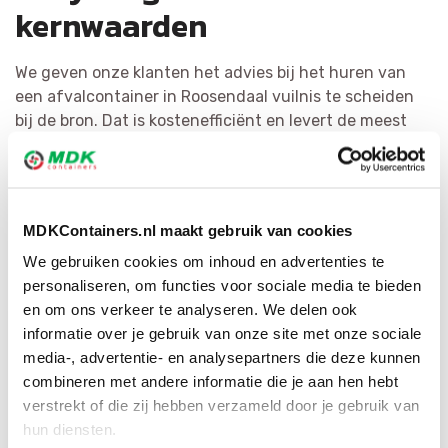
kernwaarden
We geven onze klanten het advies bij het huren van
een afvalcontainer in Roosendaal vuilnis te scheiden
bij de bron. Dat is kostenefficiënt en levert de meest
kwalitatieve grondstoffen op. Het hergebruiken van
afval is voor MDK Containers erg belangrijk. We
scheiden vuilnis zo efficiënt mogelijk en bewerken het
tot herbruikbaar materiaal of als bijkomende grondstof.
MDKContainers.nl maakt gebruik van cookies
Door ons grote netwerk hebben wij voor iedere
We gebruiken cookies om inhoud en advertenties te
afvalsoort de juiste bestemming.
personaliseren, om functies voor sociale media te bieden
en om ons verkeer te analyseren. We delen ook
informatie over je gebruik van onze site met onze sociale
media-, advertentie- en analysepartners die deze kunnen
combineren met andere informatie die je aan hen hebt
verstrekt of die zij hebben verzameld door je gebruik van
hun diensten.