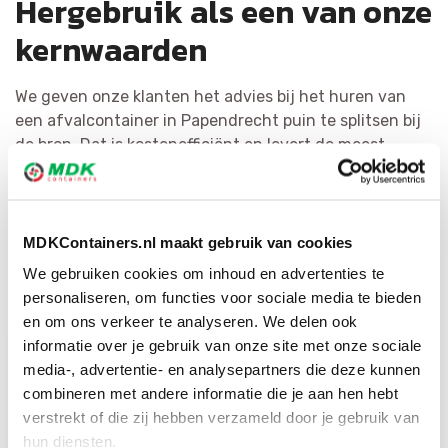
Hergebruik als een van onze
kernwaarden
We geven onze klanten het advies bij het huren van
een afvalcontainer in Papendrecht puin te splitsen bij
de bron. Dat is kostenefficiënt en levert de meest
hoogwaardige materialen op. Het recyclen van afval is
voor MDK Containers erg belangrijk. We splitsen puin zo
efficiënt mogelijk en hervormen het tot herbruikbaar
materiaal of als bijkomende bouwstof. Via ons
MDKContainers.nl maakt gebruik van cookies
uitgebreide netwerk hebben wij voor iedere afvalsoort
We gebruiken cookies om inhoud en advertenties te
de geschikte bestemming.
personaliseren, om functies voor sociale media te bieden
en om ons verkeer te analyseren. We delen ook
informatie over je gebruik van onze site met onze sociale
media-, advertentie- en analysepartners die deze kunnen
combineren met andere informatie die je aan hen hebt
verstrekt of die zij hebben verzameld door je gebruik van
hun diensten.