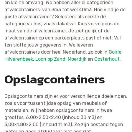
en kleine omvang. We hebben allerlei categorieën
afvalcontainers: van 3m3 tot wel 40m3. Hoe vind je de
juiste afvalcontainer? Selecteer als eerste de
categorie vuilnis, zoals dakafval. Kies vervolgens de
maat van de afvalcontainer. Je ziet gelijk of de
afvalcontainer op een parkeerplaats past of niet. Vul
ten slotte jouw gegevens in. We leveren
afvalcontainers door heel Nederland, zo ook in
Goirle
,
Hilvarenbeek
,
Loon op Zand
,
Moerdijk
en
Oosterhout.
Opslagcontainers
Opslagcontainers zijn er voor verschillende doeleinden,
zoals voor tussentijdse opslag van meubels of
materialen. Wij hebben opslagcontainers in twee
groottes: 6,00×2,50×2,40 (inhoud 30 m3) en
3,00×1,80×2,00 (inhoud 11 m3). Ze zijn bestand tegen
water en goed afsluitbaar met een slot.