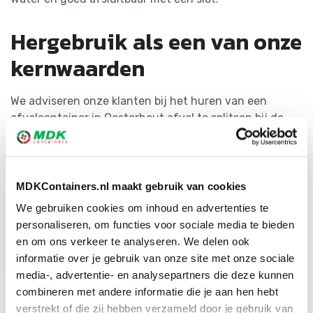
Hergebruik als een van onze
kernwaarden
We adviseren onze klanten bij het huren van een
afvalcontainer in Oosterhout afval te splitsen bij de
bron. Dat is kostenefficiënt en levert de meest
kwalitatieve grondstoffen op. Het hergebruiken van
afval is voor MDK Containers erg belangrijk. We
scheiden vuilnis zo efficiënt mogelijk en hervormen het
MDKContainers.nl maakt gebruik van cookies
tot herbruikbaar materiaal of als bijkomende bouwstof.
We gebruiken cookies om inhoud en advertenties te
Via ons uitgebreide netwerk hebben wij voor elke
personaliseren, om functies voor sociale media te bieden
afvalsoort de geschikte bestemming.
en om ons verkeer te analyseren. We delen ook
informatie over je gebruik van onze site met onze sociale
media-, advertentie- en analysepartners die deze kunnen
combineren met andere informatie die je aan hen hebt
verstrekt of die zij hebben verzameld door je gebruik van