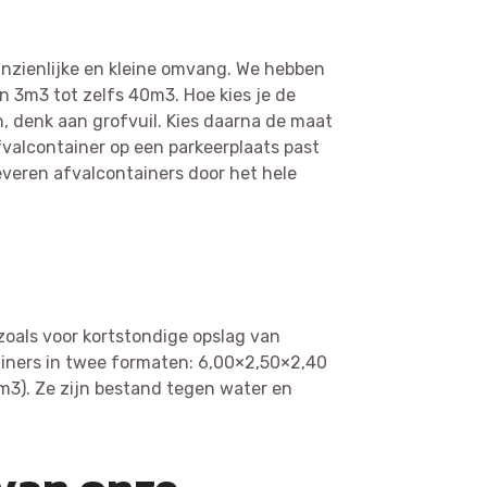
anzienlijke en kleine omvang. We hebben
n 3m3 tot zelfs 40m3. Hoe kies je de
n, denk aan grofvuil. Kies daarna de maat
afvalcontainer op een parkeerplaats past
leveren afvalcontainers door het hele
 zoals voor kortstondige opslag van
ainers in twee formaten: 6,00×2,50×2,40
m3). Ze zijn bestand tegen water en