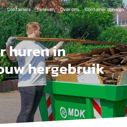
Containers
Tarieven
Over ons
Container ophalen
r huren in
ouw hergebruik