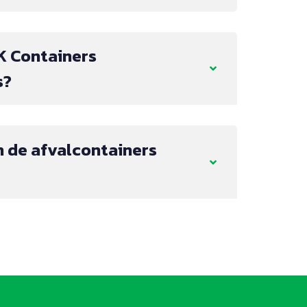
K Containers
s?
 de afvalcontainers