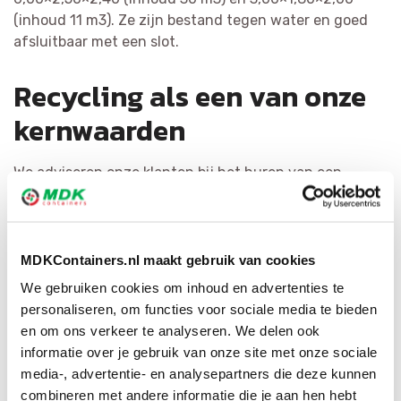
(inhoud 11 m3). Ze zijn bestand tegen water en goed
afsluitbaar met een slot.
Recycling als een van onze
kernwaarden
We adviseren onze klanten bij het huren van een
afvalcontainer in Nuenen, Gerwen en Nederwetten
puin te splitsen bij de bron. Dit is kostenefficiënt en
levert de meest hoogwaardige materialen op. Het
recyclen van afval staat bij MDK Containers voorop. We
MDKContainers.nl maakt gebruik van cookies
scheiden afval zo efficiënt mogelijk en hervormen het
We gebruiken cookies om inhoud en advertenties te
tot herbruikbaar materiaal of als secundaire grondstof.
personaliseren, om functies voor sociale media te bieden
Door ons ruime netwerk hebben wij voor elke afvalsoort
en om ons verkeer te analyseren. We delen ook
de geschikte bestemming.
informatie over je gebruik van onze site met onze sociale
media-, advertentie- en analysepartners die deze kunnen
combineren met andere informatie die je aan hen hebt