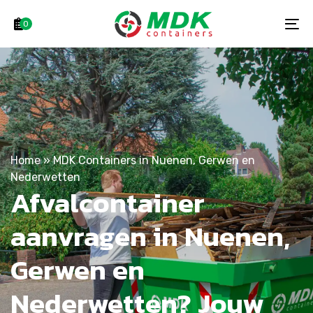
Skip
Skip
links
to
0
To
primary
na
navigation
Skip
to
content
Home
»
MDK Containers in Nuenen, Gerwen en
Nederwetten
Afvalcontainer
aanvragen in Nuenen,
Gerwen en
Nederwetten? Jouw