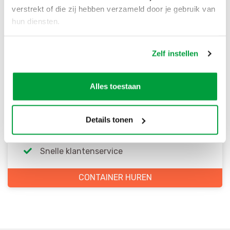
verstrekt of die zij hebben verzameld door je gebruik van
hun diensten.
Zelf instellen
Bestel direct je container
Alles toestaan
Scherpe prijzen
Details tonen
Snelle levering
Goede kwaliteit
Snelle klantenservice
CONTAINER HUREN