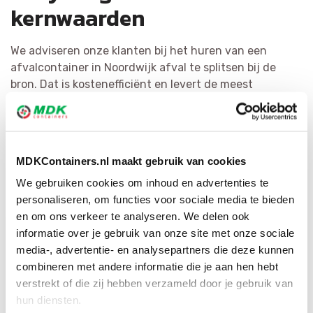
kernwaarden
We adviseren onze klanten bij het huren van een
afvalcontainer in Noordwijk afval te splitsen bij de
bron. Dat is kostenefficiënt en levert de meest
kwalitatieve materialen op. Het hergebruiken van afval
is voor MDK Containers erg belangrijk. We verdelen
vuilnis zo doeltreffend mogelijk en bewerken het tot
herbruikbaar materiaal of als secundaire grondstof.
MDKContainers.nl maakt gebruik van cookies
Met ons brede netwerk hebben wij voor elke afvalsoort
We gebruiken cookies om inhoud en advertenties te
de juiste bestemming.
personaliseren, om functies voor sociale media te bieden
en om ons verkeer te analyseren. We delen ook
informatie over je gebruik van onze site met onze sociale
media-, advertentie- en analysepartners die deze kunnen
combineren met andere informatie die je aan hen hebt
verstrekt of die zij hebben verzameld door je gebruik van
hun diensten.