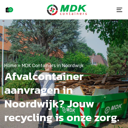
Skip
Skip
links
to
0
To
primary
na
navigation
Skip
to
content
Home
»
MDK Containers in Noordwijk
Afvalcontainer
aanvragen in
Noordwijk? Jouw
recycling is onze zorg.