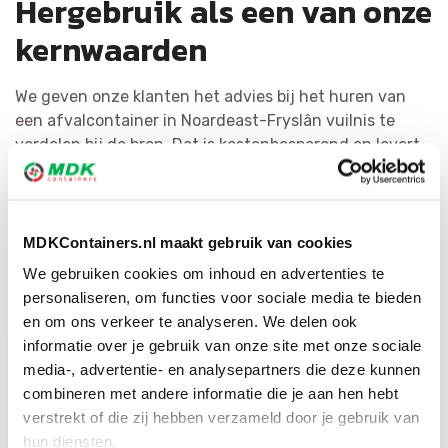
Hergebruik als een van onze
kernwaarden
We geven onze klanten het advies bij het huren van
een afvalcontainer in Noardeast-Fryslân vuilnis te
verdelen bij de bron. Dat is kostenbesparend en levert
de meest kwalitatieve grondstoffen op. Het
hergebruiken van afval staat bij MDK Containers
voorop. We scheiden puin zo doeltreffend mogelijk en
hervormen het tot herbruikbaar materiaal of als
MDKContainers.nl maakt gebruik van cookies
secundaire grondstof. Door ons ruime netwerk hebben
We gebruiken cookies om inhoud en advertenties te
wij voor elke afvalsoort de geschikte bestemming.
personaliseren, om functies voor sociale media te bieden
en om ons verkeer te analyseren. We delen ook
informatie over je gebruik van onze site met onze sociale
media-, advertentie- en analysepartners die deze kunnen
combineren met andere informatie die je aan hen hebt
verstrekt of die zij hebben verzameld door je gebruik van
hun diensten.