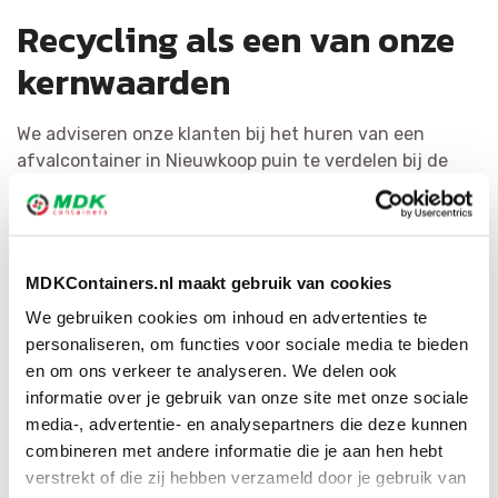
Recycling als een van onze
kernwaarden
We adviseren onze klanten bij het huren van een
afvalcontainer in Nieuwkoop puin te verdelen bij de
bron. Dit is kostenbesparend en levert de meest
kwalitatieve materialen op. Het hergebruiken van afval
staat bij MDK Containers voorop. We verdelen vuilnis zo
doeltreffend mogelijk en hervormen het tot
MDKContainers.nl maakt gebruik van cookies
herbruikbaar materiaal of als bijkomende grondstof.
We gebruiken cookies om inhoud en advertenties te
Door ons grote netwerk hebben wij voor iedere
personaliseren, om functies voor sociale media te bieden
afvalsoort de juiste bestemming.
en om ons verkeer te analyseren. We delen ook
informatie over je gebruik van onze site met onze sociale
media-, advertentie- en analysepartners die deze kunnen
combineren met andere informatie die je aan hen hebt
verstrekt of die zij hebben verzameld door je gebruik van