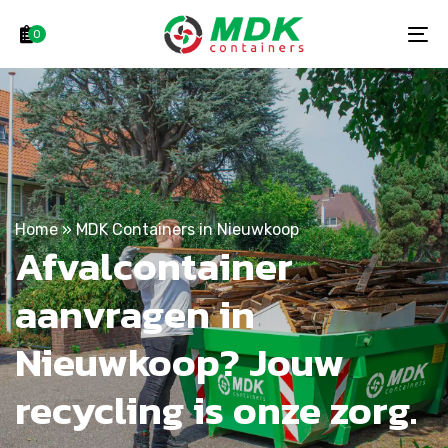
Skip
Skip
links
to
0
To
primary
na
navigation
Skip
to
content
Home
»
MDK Containers in Nieuwkoop
Afvalcontainer
aanvragen in
Nieuwkoop? Jouw
recycling is onze zorg.