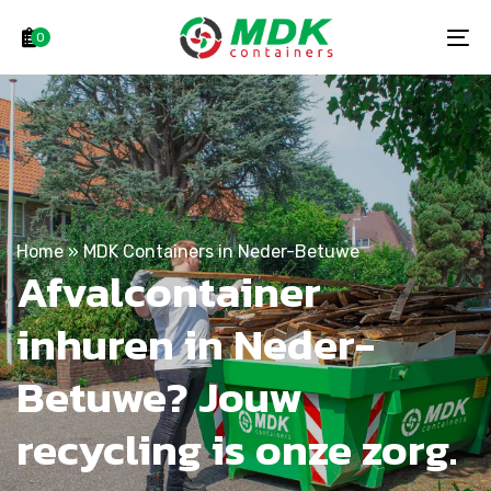
Skip
Skip
links
to
0
To
primary
na
navigation
Skip
to
content
Home
»
MDK Containers in Neder-Betuwe
Afvalcontainer
inhuren in Neder-
Betuwe? Jouw
recycling is onze zorg.