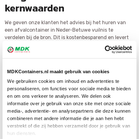
kernwaarden
We geven onze klanten het advies bij het huren van
een afvalcontainer in Neder-Betuwe vuilnis te
verdelen bij de bron. Dit is kostenbesparend en levert
de meest kwalitatieve materialen op. Het hergebruiken
van afval staat bij MDK Containers voorop. We splitsen
puin zo efficiënt mogelijk en vormen het om tot
herbruikbaar materiaal of als bijkomende bouwstof. Via
MDKContainers.nl maakt gebruik van cookies
ons brede netwerk hebben wij voor iedere afvalsoort
We gebruiken cookies om inhoud en advertenties te
de geschikte bestemming.
personaliseren, om functies voor sociale media te bieden
en om ons verkeer te analyseren. We delen ook
informatie over je gebruik van onze site met onze sociale
media-, advertentie- en analysepartners die deze kunnen
combineren met andere informatie die je aan hen hebt
verstrekt of die zij hebben verzameld door je gebruik van
hun diensten.