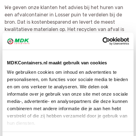
We geven onze klanten het advies bij het huren van
een afvalcontainer in Losser puin te verdelen bij de
bron. Dat is kostenbesparend en levert de meest
kwalitatieve materialen op. Het recyclen van afval is
voor MDK Containers erg belangrijk. We verdelen vuilnis
zo doeltreffend mogelijk en bewerken het tot
herbruikbaar materiaal of als bijkomende bouwstof.
Door ons ruime netwerk hebben wij voor elke afvalsoort
MDKContainers.nl maakt gebruik van cookies
de juiste bestemming.
We gebruiken cookies om inhoud en advertenties te
personaliseren, om functies voor sociale media te bieden
en om ons verkeer te analyseren. We delen ook
informatie over je gebruik van onze site met onze sociale
media-, advertentie- en analysepartners die deze kunnen
combineren met andere informatie die je aan hen hebt
verstrekt of die zij hebben verzameld door je gebruik van
hun diensten.
Bestel direct je container