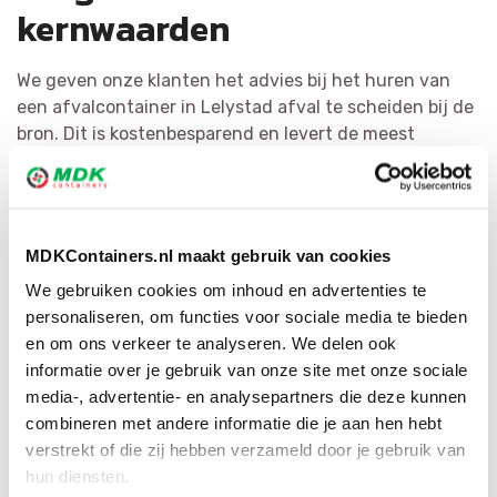
kernwaarden
We geven onze klanten het advies bij het huren van
een afvalcontainer in Lelystad afval te scheiden bij de
bron. Dit is kostenbesparend en levert de meest
hoogwaardige materialen op. Het hergebruiken van
afval staat bij MDK Containers voorop. We verdelen
afval zo efficiënt mogelijk en vormen het om tot
herbruikbaar materiaal of als secundaire bouwstof.
MDKContainers.nl maakt gebruik van cookies
Door ons grote netwerk hebben wij voor elke afvalsoort
We gebruiken cookies om inhoud en advertenties te
de juiste bestemming.
personaliseren, om functies voor sociale media te bieden
en om ons verkeer te analyseren. We delen ook
informatie over je gebruik van onze site met onze sociale
media-, advertentie- en analysepartners die deze kunnen
combineren met andere informatie die je aan hen hebt
verstrekt of die zij hebben verzameld door je gebruik van
hun diensten.