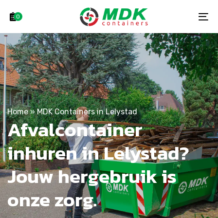
Skip
Skip
links
to
0
To
primary
na
navigation
Skip
to
content
Home
»
MDK Containers in Lelystad
Afvalcontainer
inhuren in Lelystad?
Jouw hergebruik is
onze zorg.