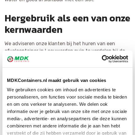
Hergebruik als een van onze
kernwaarden
We adviseren onze klanten bij het huren van een
afvalcontainer in Leeuwarden puin te verdelen bij de
bron. Dit is kostenbesparend en levert de meest
hoogwaardige materialen op. Het recyclen van afval
staat bij MDK Containers voorop. We verdelen vuilnis zo
doeltreffend mogelijk en vormen het om tot
MDKContainers.nl maakt gebruik van cookies
herbruikbaar materiaal of als bijkomende grondstof.
We gebruiken cookies om inhoud en advertenties te
Met ons ruime netwerk hebben wij voor iedere
personaliseren, om functies voor sociale media te bieden
afvalsoort de juiste bestemming.
en om ons verkeer te analyseren. We delen ook
informatie over je gebruik van onze site met onze sociale
media-, advertentie- en analysepartners die deze kunnen
combineren met andere informatie die je aan hen hebt
verstrekt of die zij hebben verzameld door je gebruik van