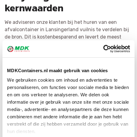
kernwaarden
We adviseren onze klanten bij het huren van een
afvalcontainer in Lansingerland vuilnis te verdelen bij
de bron. Dit is kostenbesparend en levert de meest
kwalitatieve grondstoffen op. Het hergebruiken van
afval is voor MDK Containers erg belangrijk. We
verdelen puin zo doeltreffend mogelijk en hervormen
het tot herbruikbaar materiaal of als secundaire
MDKContainers.nl maakt gebruik van cookies
bouwstof. Met ons grote netwerk hebben wij voor
We gebruiken cookies om inhoud en advertenties te
iedere afvalsoort de juiste bestemming.
personaliseren, om functies voor sociale media te bieden
en om ons verkeer te analyseren. We delen ook
informatie over je gebruik van onze site met onze sociale
media-, advertentie- en analysepartners die deze kunnen
combineren met andere informatie die je aan hen hebt
verstrekt of die zij hebben verzameld door je gebruik van
hun diensten.