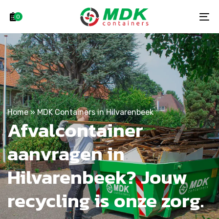
Skip
Skip
links
to
0
To
primary
na
navigation
Skip
to
content
Home
»
MDK Containers in Hilvarenbeek
Afvalcontainer
aanvragen in
Hilvarenbeek? Jouw
recycling is onze zorg.