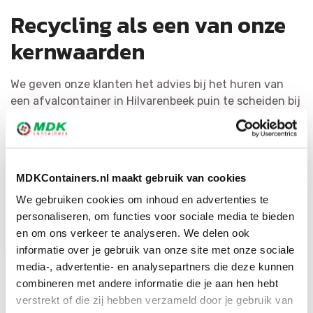
Recycling als een van onze
kernwaarden
We geven onze klanten het advies bij het huren van
een afvalcontainer in Hilvarenbeek puin te scheiden bij
de bron. Dit is kostenbesparend en levert de meest
kwalitatieve grondstoffen op. Het recyclen van afval
staat bij MDK Containers voorop. We verdelen puin zo
efficiënt mogelijk en vormen het om tot herbruikbaar
MDKContainers.nl maakt gebruik van cookies
materiaal of als bijkomende bouwstof. Met ons grote
We gebruiken cookies om inhoud en advertenties te
netwerk hebben wij voor elke afvalsoort de geschikte
personaliseren, om functies voor sociale media te bieden
bestemming.
en om ons verkeer te analyseren. We delen ook
informatie over je gebruik van onze site met onze sociale
media-, advertentie- en analysepartners die deze kunnen
combineren met andere informatie die je aan hen hebt
verstrekt of die zij hebben verzameld door je gebruik van