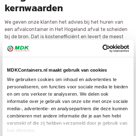
kernwaarden
We geven onze klanten het advies bij het huren van
een afvalcontainer in Het Hogeland afval te scheiden
bij de bron. Dat is kostenefficiënt en levert de meest
hoogwaardige grondstoffen op. Het recyclen van afval
is voor MDK Containers erg belangrijk. We splitsen
vuilnis zo doeltreffend mogelijk en bewerken het tot
herbruikbaar materiaal of als bijkomende bouwstof.
MDKContainers.nl maakt gebruik van cookies
Door ons brede netwerk hebben wij voor elke afvalsoort
We gebruiken cookies om inhoud en advertenties te
de juiste bestemming.
personaliseren, om functies voor sociale media te bieden
en om ons verkeer te analyseren. We delen ook
informatie over je gebruik van onze site met onze sociale
media-, advertentie- en analysepartners die deze kunnen
combineren met andere informatie die je aan hen hebt
verstrekt of die zij hebben verzameld door je gebruik van
hun diensten.