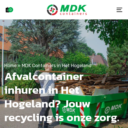
Skip
Skip
links
to
0
To
primary
na
navigation
Skip
to
content
Home
»
MDK Containers in Het Hogeland
Afvalcontainer
inhuren in Het
Hogeland? Jouw
recycling is onze zorg.