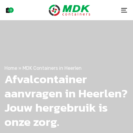
Skip
Skip
links
to
0
To
primary
na
navigation
Skip
to
content
Home
»
MDK Containers in Heerlen
Afvalcontainer
aanvragen in Heerlen?
Jouw hergebruik is
onze zorg.