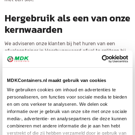
Hergebruik als een van onze
kernwaarden
We adviseren onze klanten bij het huren van een
afvalcontainer in Heerhugowaard afval te splitsen bij
de bron. Dit is kostenbesparend en levert de meest
kwalitatieve grondstoffen op. Het recyclen van afval is
voor MDK Containers erg belangrijk. We scheiden afval
zo efficiënt mogelijk en bewerken het tot herbruikbaar
MDKContainers.nl maakt gebruik van cookies
materiaal of als bijkomende grondstof. Door middel van
We gebruiken cookies om inhoud en advertenties te
ons brede netwerk hebben wij voor iedere afvalsoort
personaliseren, om functies voor sociale media te bieden
de geschikte bestemming.
en om ons verkeer te analyseren. We delen ook
informatie over je gebruik van onze site met onze sociale
media-, advertentie- en analysepartners die deze kunnen
combineren met andere informatie die je aan hen hebt
verstrekt of die zij hebben verzameld door je gebruik van