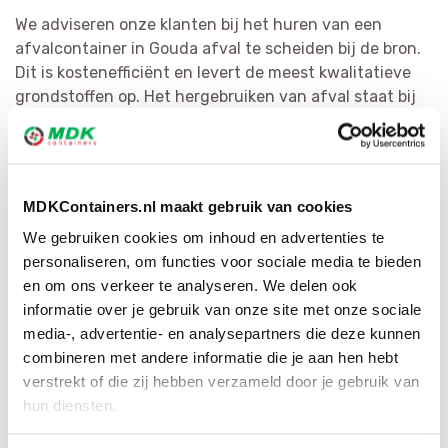
We adviseren onze klanten bij het huren van een
afvalcontainer in Gouda afval te scheiden bij de bron.
Dit is kostenefficiënt en levert de meest kwalitatieve
grondstoffen op. Het hergebruiken van afval staat bij
MDK Containers voorop. We scheiden vuilnis zo efficiënt
mogelijk en vormen het om tot herbruikbaar materiaal
of als bijkomende bouwstof. Met ons brede netwerk
hebben wij voor iedere afvalsoort de geschikte
MDKContainers.nl maakt gebruik van cookies
bestemming.
We gebruiken cookies om inhoud en advertenties te
personaliseren, om functies voor sociale media te bieden
en om ons verkeer te analyseren. We delen ook
informatie over je gebruik van onze site met onze sociale
media-, advertentie- en analysepartners die deze kunnen
combineren met andere informatie die je aan hen hebt
verstrekt of die zij hebben verzameld door je gebruik van
hun diensten.
Bestel direct je container