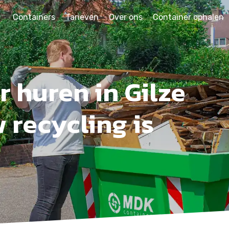
Containers
Tarieven
Over ons
Container ophalen
 huren in Gilze
 recycling is