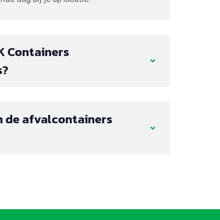
K Containers
s?
 de afvalcontainers