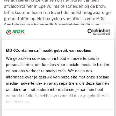
We adviseren onze klanten bij het huren van een
afvalcontainer in Epe vuilnis te scheiden bij de bron.
Dit is kostenefficiënt en levert de meest hoogwaardige
grondstoffen op. Het recyclen van afval is voor MDK
Containers erg belangrijk. We scheiden vuilnis zo
doeltreffend mogelijk en bewerken het tot herbruikbaar
materiaal of als secundaire bouwstof. Door ons
uitgebreide netwerk hebben wij voor elke afvalsoort de
juiste bestemming.
MDKContainers.nl maakt gebruik van cookies
We gebruiken cookies om inhoud en advertenties te
personaliseren, om functies voor sociale media te bieden
en om ons verkeer te analyseren. We delen ook
informatie over je gebruik van onze site met onze sociale
media-, advertentie- en analysepartners die deze kunnen
combineren met andere informatie die je aan hen hebt
verstrekt of die zij hebben verzameld door je gebruik van
hun diensten.
Bestel direct je container