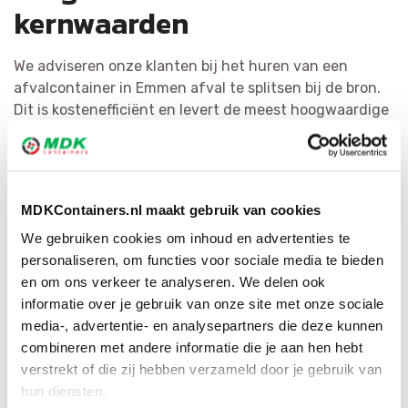
kernwaarden
We adviseren onze klanten bij het huren van een
afvalcontainer in Emmen afval te splitsen bij de bron.
Dit is kostenefficiënt en levert de meest hoogwaardige
grondstoffen op. Het hergebruiken van afval is voor
MDK Containers erg belangrijk. We verdelen vuilnis zo
doeltreffend mogelijk en bewerken het tot herbruikbaar
materiaal of als secundaire bouwstof. Door middel van
MDKContainers.nl maakt gebruik van cookies
ons uitgebreide netwerk hebben wij voor iedere
We gebruiken cookies om inhoud en advertenties te
afvalsoort de juiste bestemming.
personaliseren, om functies voor sociale media te bieden
en om ons verkeer te analyseren. We delen ook
informatie over je gebruik van onze site met onze sociale
media-, advertentie- en analysepartners die deze kunnen
combineren met andere informatie die je aan hen hebt
verstrekt of die zij hebben verzameld door je gebruik van
hun diensten.