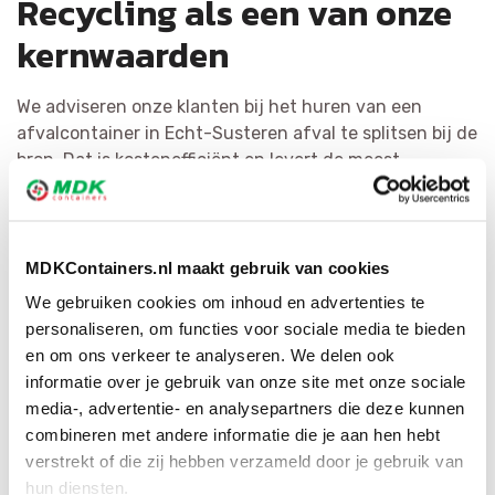
Recycling als een van onze
kernwaarden
We adviseren onze klanten bij het huren van een
afvalcontainer in Echt-Susteren afval te splitsen bij de
bron. Dat is kostenefficiënt en levert de meest
hoogwaardige materialen op. Het hergebruiken van
afval is voor MDK Containers erg belangrijk. We
scheiden vuilnis zo doeltreffend mogelijk en bewerken
het tot herbruikbaar materiaal of als bijkomende
MDKContainers.nl maakt gebruik van cookies
bouwstof. Via ons uitgebreide netwerk hebben wij voor
We gebruiken cookies om inhoud en advertenties te
elke afvalsoort de geschikte bestemming.
personaliseren, om functies voor sociale media te bieden
en om ons verkeer te analyseren. We delen ook
informatie over je gebruik van onze site met onze sociale
media-, advertentie- en analysepartners die deze kunnen
combineren met andere informatie die je aan hen hebt
verstrekt of die zij hebben verzameld door je gebruik van
hun diensten.