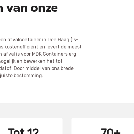
n van onze
een afvalcontainer in Den Haag (‘s-
is kostenefficiënt en levert de meest
n afval is voor MDK Containers erg
mogelijk en bewerken het tot
dstof. Door middel van ons brede
 juiste bestemming.
Tot 12
70+