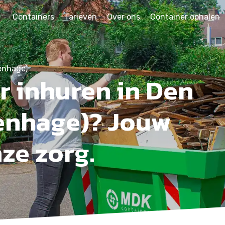
Containers
Tarieven
Over ons
Container ophalen
enhage)
r inhuren in Den
enhage)? Jouw
nze zorg.