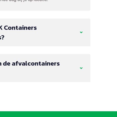
K Containers
s?
 de afvalcontainers