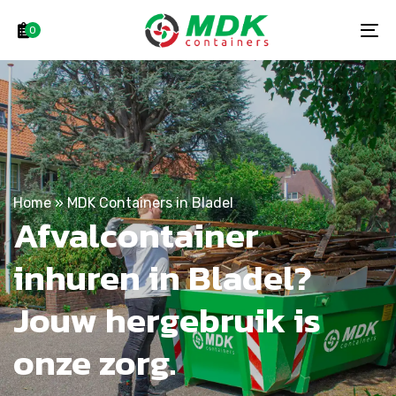
Skip
Skip
links
to
0
To
primary
na
navigation
Skip
to
content
Home
»
MDK Containers in Bladel
Afvalcontainer
inhuren in Bladel?
Jouw hergebruik is
onze zorg.