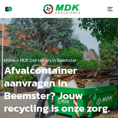
Skip
Skip
links
to
0
To
primary
na
navigation
Skip
to
content
Home
»
MDK Containers in Beemster
Afvalcontainer
aanvragen in
Beemster? Jouw
recycling is onze zorg.