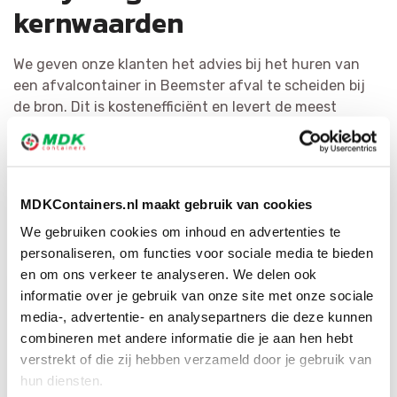
kernwaarden
We geven onze klanten het advies bij het huren van
een afvalcontainer in Beemster afval te scheiden bij
de bron. Dit is kostenefficiënt en levert de meest
hoogwaardige materialen op. Het recyclen van afval is
voor MDK Containers erg belangrijk. We scheiden afval
zo efficiënt mogelijk en bewerken het tot herbruikbaar
materiaal of als bijkomende grondstof. Door ons brede
MDKContainers.nl maakt gebruik van cookies
netwerk hebben wij voor iedere afvalsoort de juiste
We gebruiken cookies om inhoud en advertenties te
bestemming.
personaliseren, om functies voor sociale media te bieden
en om ons verkeer te analyseren. We delen ook
informatie over je gebruik van onze site met onze sociale
media-, advertentie- en analysepartners die deze kunnen
combineren met andere informatie die je aan hen hebt
verstrekt of die zij hebben verzameld door je gebruik van
hun diensten.