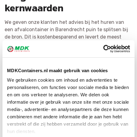
kernwaarden
We geven onze klanten het advies bij het huren van
een afvalcontainer in Barendrecht puin te splitsen bij
de bron. Dit is kostenbesparend en levert de meest
kwalitatieve materialen op. Het recyclen van afval
staat bij MDK Containers voorop. We splitsen puin zo
doeltreffend mogelijk en vormen het om tot
herbruikbaar materiaal of als bijkomende bouwstof.
MDKContainers.nl maakt gebruik van cookies
Door middel van ons ruime netwerk hebben wij voor
We gebruiken cookies om inhoud en advertenties te
elke afvalsoort de juiste bestemming.
personaliseren, om functies voor sociale media te bieden
en om ons verkeer te analyseren. We delen ook
informatie over je gebruik van onze site met onze sociale
media-, advertentie- en analysepartners die deze kunnen
combineren met andere informatie die je aan hen hebt
verstrekt of die zij hebben verzameld door je gebruik van
hun diensten.