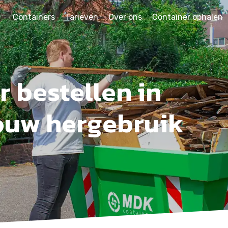
Containers
Tarieven
Over ons
Container ophalen
 bestellen in
ouw hergebruik