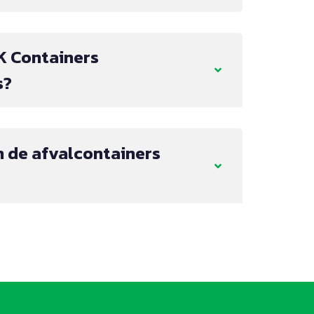
K Containers
s?
 de afvalcontainers