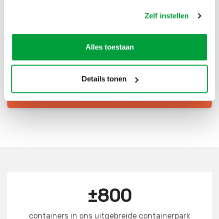
Bestel direct je container
Zelf instellen
Scherpe prijzen
Snelle levering
Alles toestaan
Goede kwaliteit
Snelle klantenservice
Details tonen
CONTAINER HUREN
±800
containers in ons uitgebreide containerpark