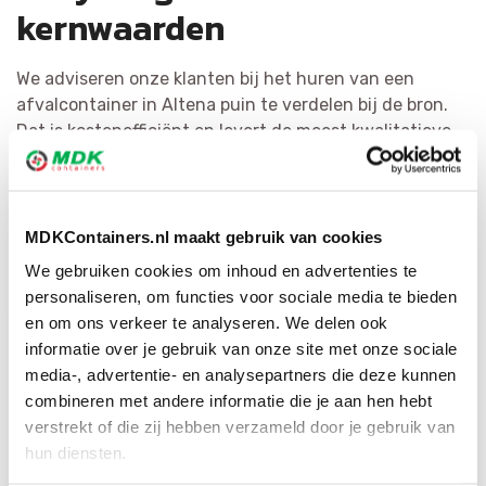
kernwaarden
We adviseren onze klanten bij het huren van een
afvalcontainer in Altena puin te verdelen bij de bron.
Dat is kostenefficiënt en levert de meest kwalitatieve
materialen op. Het hergebruiken van afval is voor MDK
Containers erg belangrijk. We splitsen afval zo efficiënt
mogelijk en bewerken het tot herbruikbaar materiaal of
als secundaire bouwstof. Door ons ruime netwerk
MDKContainers.nl maakt gebruik van cookies
hebben wij voor elke afvalsoort de juiste bestemming.
We gebruiken cookies om inhoud en advertenties te
personaliseren, om functies voor sociale media te bieden
en om ons verkeer te analyseren. We delen ook
informatie over je gebruik van onze site met onze sociale
media-, advertentie- en analysepartners die deze kunnen
combineren met andere informatie die je aan hen hebt
verstrekt of die zij hebben verzameld door je gebruik van
hun diensten.