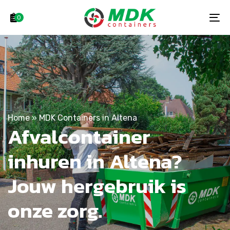
Skip
Skip
links
to
0
To
primary
na
navigation
Skip
to
content
Home
»
MDK Containers in Altena
Afvalcontainer
inhuren in Altena?
Jouw hergebruik is
onze zorg.