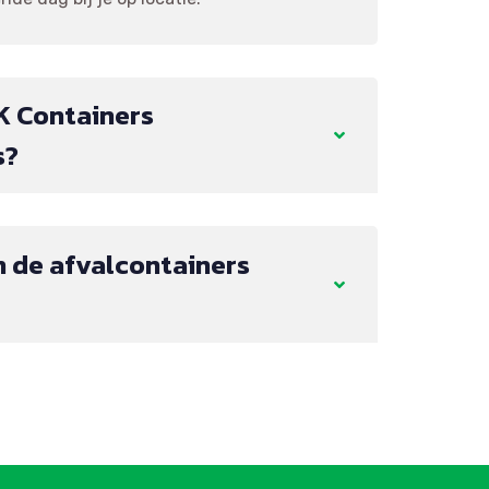
K Containers
s?
 de afvalcontainers