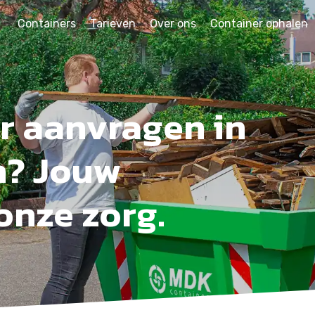
Containers
Tarieven
Over ons
Container ophalen
r aanvragen in
n? Jouw
onze zorg.