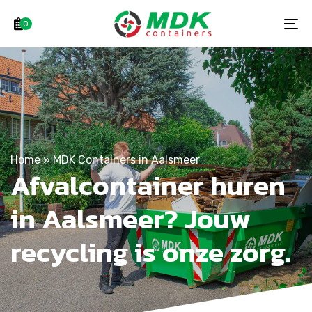
Skip
Skip
links
to
0
To
primary
na
navigation
Skip
to
content
Home
»
MDK Containers in Aalsmeer
Afvalcontainer huren
in Aalsmeer? Jouw
recycling is onze zorg.