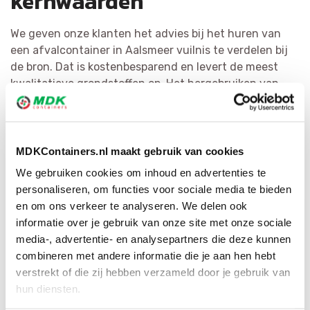
kernwaarden
We geven onze klanten het advies bij het huren van
een afvalcontainer in Aalsmeer vuilnis te verdelen bij
de bron. Dat is kostenbesparend en levert de meest
kwalitatieve grondstoffen op. Het hergebruiken van
afval is voor MDK Containers erg belangrijk. We
verdelen puin zo efficiënt mogelijk en hervormen het
tot herbruikbaar materiaal of als secundaire bouwstof.
Via ons grote netwerk hebben wij voor iedere
MDKContainers.nl maakt gebruik van cookies
afvalsoort de geschikte bestemming.
We gebruiken cookies om inhoud en advertenties te
personaliseren, om functies voor sociale media te bieden
en om ons verkeer te analyseren. We delen ook
informatie over je gebruik van onze site met onze sociale
media-, advertentie- en analysepartners die deze kunnen
combineren met andere informatie die je aan hen hebt
verstrekt of die zij hebben verzameld door je gebruik van
hun diensten.