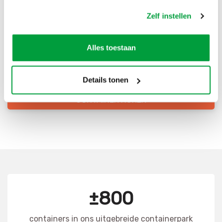
Bestel direct je container
Zelf instellen
Scherpe prijzen
Snelle levering
Alles toestaan
Goede kwaliteit
Snelle klantenservice
Details tonen
CONTAINER HUREN
±800
containers in ons uitgebreide containerpark