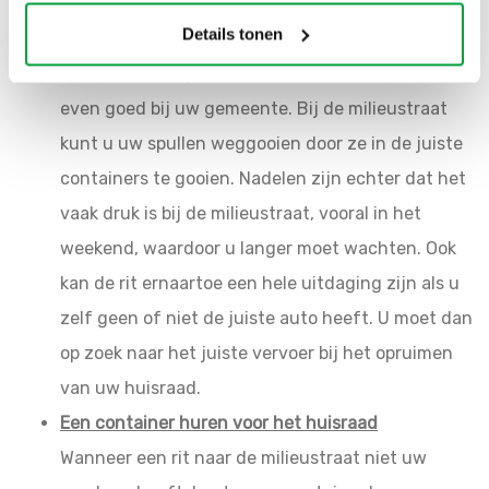
Een ritje naar de milieustraat
Details tonen
Naar de milieustraat rijden om het huisraad op te
ruimen is vaak gratis. Check dat echter altijd
even goed bij uw gemeente. Bij de milieustraat
kunt u uw spullen weggooien door ze in de juiste
containers te gooien. Nadelen zijn echter dat het
vaak druk is bij de milieustraat, vooral in het
weekend, waardoor u langer moet wachten. Ook
kan de rit ernaartoe een hele uitdaging zijn als u
zelf geen of niet de juiste auto heeft. U moet dan
op zoek naar het juiste vervoer bij het opruimen
van uw huisraad.
Een container huren voor het huisraad
Wanneer een rit naar de milieustraat niet uw