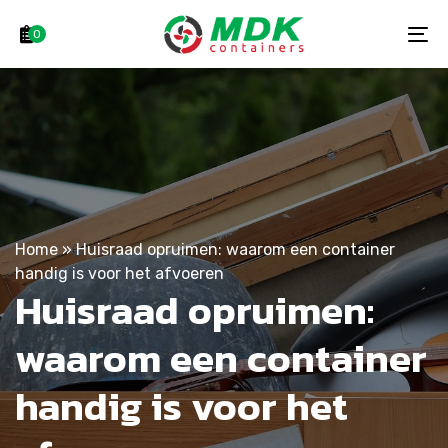
Skip
Skip
links
to
0
To
primary
na
navigation
Skip
to
content
Home
»
Huisraad opruimen: waarom een container
handig is voor het afvoeren
Huisraad opruimen:
waarom een container
handig is voor het