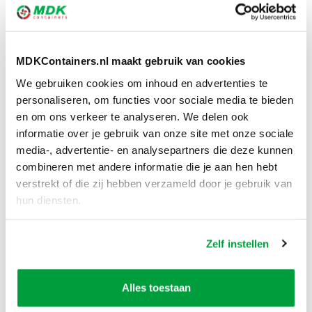
gegadigden? U kunt de spullen ook naar een
kringloopwinkel brengen. U doneert dan de spullen,
zodat mensen die zoeken naar tweedehands spullen
MDKContainers.nl maakt gebruik van cookies
ze nog een nieuw leven kunnen geven. Op die manier
We gebruiken cookies om inhoud en advertenties te
bent u ook nog eens goed bezig voor het milieu.
personaliseren, om functies voor sociale media te bieden
en om ons verkeer te analyseren. We delen ook
3. Het huisraad wegdoen
informatie over je gebruik van onze site met onze sociale
media-, advertentie- en analysepartners die deze kunnen
Zijn bovenstaande opties niet van toepassing voor u?
combineren met andere informatie die je aan hen hebt
verstrekt of die zij hebben verzameld door je gebruik van
Of zijn de spullen kapot of erg versleten? Dan zit er
hun diensten.
niets anders op dan het huisraad definitief weggooien.
De kans is groot dat al de spullen niet in uw eigen kliko
Zelf instellen
passen. Welke opties heeft u nog meer bij het opruimen
van huisraad?
Alles toestaan