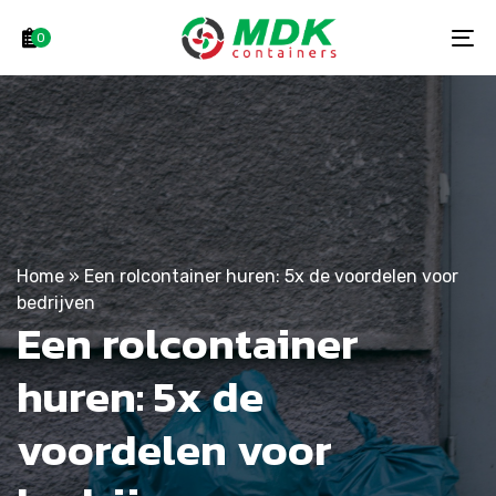
Skip
Skip
links
to
0
To
primary
na
navigation
Skip
to
content
Home
»
Een rolcontainer huren: 5x de voordelen voor
bedrijven
Een rolcontainer
huren: 5x de
voordelen voor