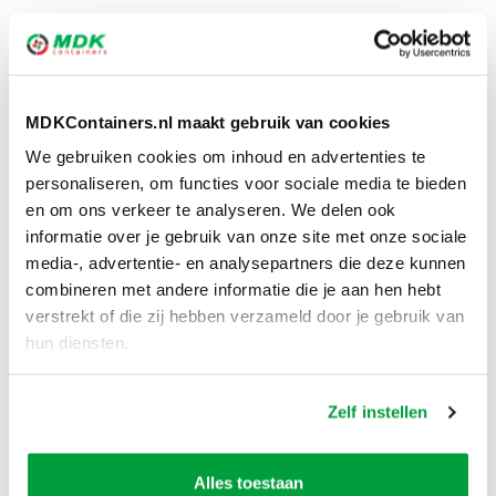
Het juiste formaat rolcontainer huren is belangrijk,
omdat een verkeerde afmeting nadelige gevolgen
heeft. Is een container te klein? Zo blijft u met meer
MDKContainers.nl maakt gebruik van cookies
afval over dan in de puinbak past en schiet u er weinig
We gebruiken cookies om inhoud en advertenties te
mee op. Is de container te groot? Dan wordt het afval
personaliseren, om functies voor sociale media te bieden
en om ons verkeer te analyseren. We delen ook
niet snel genoeg opgehaald en kunt u te maken krijgen
informatie over je gebruik van onze site met onze sociale
met ongedierte en een onaangename geur. MDK
media-, advertentie- en analysepartners die deze kunnen
Containers helpt met het bepalen van de juiste maat.
combineren met andere informatie die je aan hen hebt
verstrekt of die zij hebben verzameld door je gebruik van
5. De container is snel op locatie en
hun diensten.
wordt vlug leeggehaald
Zelf instellen
Wanneer u een container op een werkdag bestelt, staat
de rolcontainer de volgende dag bij u op de locatie. Is
Alles toestaan