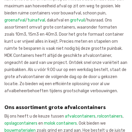
maximum aan hoeveelheid afval op zit om weg te gooien. We
bieden ruime containers voor bouwafval, schoon puin,
groenafval
/
tuinafval
, dakafval en
grofvuil
/huisraad. Ons
assortiment omvat grote containers, waaronder formaten
zoals 10m3, 15m3 en 40m3. Door het grote formaat container
kunt u er vrijwel alles in kwijt. Precies meten en stapelen om
ruimte te besparen is vaak niet nodig bij deze grootte puinbak.
MDK Containers heeft altijd de geschikte afvalcontainer,
ongeacht de aard van uw project. Ontdek snel onze variëteit aan
puinbakken. Als u vóór 9.00 uur op een werkdag bestelt, staat de
grote afvalcontainer de volgende dag op de door u gekozen
locatie. Zo bieden wij een efficiënte oplossing voor al uw
afvalbeheerbehoeften tijdens grootschalige verbouwingen.
Ons assortiment grote afvalcontainers
Bij ons heeft u de keuze tussen
afvalcontainers
,
rolcontainers
,
opslagcontainers
en
molok containers
. Ook bieden we
bouwmaterialen
zoals grind en zand aan. Hoe bestelt u de juiste