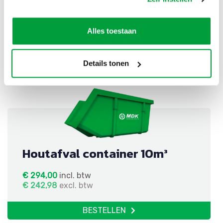
gesloten
€
559,00
incl. btw
Alles toestaan
€
461,98
excl. btw
BESTELLEN
Details tonen
Houtafval container 10m³
€
294,00
incl. btw
€
242,98
excl. btw
BESTELLEN