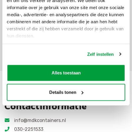
en om ons verkeer te analyseren. We delen ook
niet. Bestel op een werkdag voor 9.00 uur jouw
informatie over je gebruik van onze site met onze sociale
container en wij zetten hem de dag erna op de
door
media-, advertentie- en analysepartners die deze kunnen
jou aangewezen locatie
. Onze prijzen voor
combineren met andere informatie die je aan hen hebt
onze
container verhuur
zijn compleet, met 8 weken
verstrekt of die zij hebben verzameld door je gebruik van
huur inbegrepen.
hun diensten.
Zelf instellen
Alles toestaan
Details tonen
Contactinformatie
info@mdkcontainers.nl
030-2251533