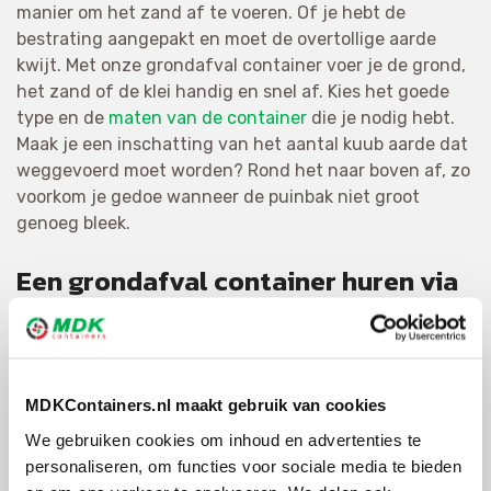
manier om het zand af te voeren. Of je hebt de
bestrating aangepakt en moet de overtollige aarde
kwijt. Met onze grondafval container voer je de grond,
het zand of de klei handig en snel af. Kies het goede
type en de
maten van de container
die je nodig hebt.
Maak je een inschatting van het aantal kuub aarde dat
weggevoerd moet worden? Rond het naar boven af, zo
voorkom je gedoe wanneer de puinbak niet groot
genoeg bleek.
Een grondafval container huren via
MDK Containers
MDK Containers verwerkt grondafval in de
regio
Utrecht
. Selecteer de afvalsoort ‘grond’ en bepaal
MDKContainers.nl maakt gebruik van cookies
welke maat afvalbak je moet hebben. Denk aan
kleine
afvalcontainers
als 3m3 tot
containers van een grotere
We gebruiken cookies om inhoud en advertenties te
maat
als een
15m3 container
of een puinbak van 40m3.
personaliseren, om functies voor sociale media te bieden
Je ziet of de container op één parkeerplaats past of