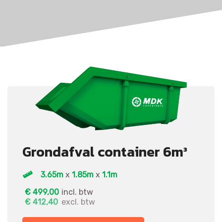
Grondafval container 6m³
3.65m
x
1.85m
x
1.1m
€
499,00
incl. btw
€
412,40
excl. btw