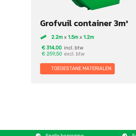
Grofvuil container 3m³
2.2m
x
1.5m
x
1.2m
€
314,00
incl. btw
€
259,50
excl. btw
TOEGESTANE MATERIALEN
Snelle bezorging
S