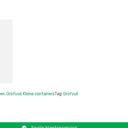
ner
,
Grofvuil
,
Kleine containers
Tag:
Grofvuil
Snelle klantenservice