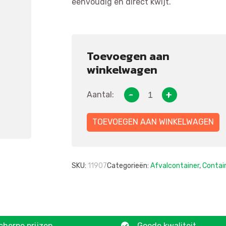
eenvoudig en direct kwijt.
Toevoegen aan
winkelwagen
Aantal:
TOEVOEGEN AAN WINKELWAGEN
SKU:
11907
Categorieën:
Afvalcontainer
,
Contai
cherpe prijzen
Goede kwaliteit