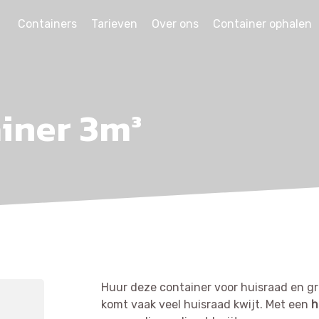
Containers
Tarieven
Over ons
Container ophalen
ainer 3m³
GROFVUIL CONTAINER 3M³ QUANTITY
Huur deze container voor huisraad en g
komt vaak veel huisraad kwijt. Met een
h